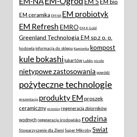
EM-Ogród
EM-NA
EM 5
EM bio
EM probiotyk
EM ceramika
EM NA
EM Refresh
EMRO
EM X Gold
Greenland Technologia EM sp.z o. o.
kompost
hodowla
informacja do sklepu
Kamionka
kule bokashi
lubartów
Lublin
nicole
nietypowe zastosowania
powódż
pożyteczne technologie
produkty EM
proszek
prezentacja
ceramiczny
regeneracja zbiorników
przepisy
rodzina
wodnych
regeneracja środowisko
Swiat
Stowarzyszenie dla Ziemi
Super Mikroby