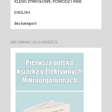
KLĘSKI ŻYWIOŁOWE, POWÓDŹ I INNE
ENGLISH
Bez kategorii
INFORMACJA O KSIĄŻCE