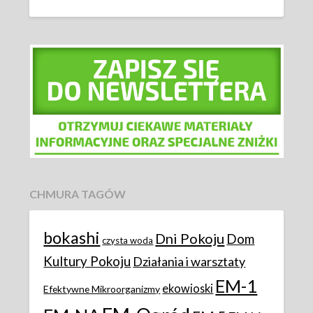
CHMURA TAGÓW
bokashi
Dni Pokoju
Dom
czysta woda
Kultury Pokoju
Działania i warsztaty
EM-1
ekowioski
Efektywne Mikroorganizmy