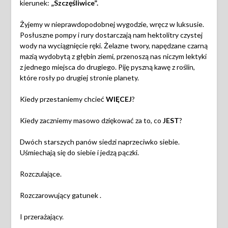
kierunek:
„Szczęśliwice”.
Żyjemy w nieprawdopodobnej wygodzie, wręcz w luksusie.
Posłuszne pompy i rury dostarczają nam hektolitry czystej
wody na wyciągnięcie ręki. Żelazne twory, napędzane czarną
mazią wydobytą z głębin ziemi, przenoszą nas niczym lektyki
z jednego miejsca do drugiego. Piję pyszną kawę z roślin,
które rosły po drugiej stronie planety.
Kiedy przestaniemy chcieć
WIĘCEJ
?
Kiedy zaczniemy masowo dziękować za to, co
JEST
?
Dwóch starszych panów siedzi naprzeciwko siebie.
Uśmiechają się do siebie i jedzą pączki.
Rozczulające.
Rozczarowujący gatunek .
I przerażający.