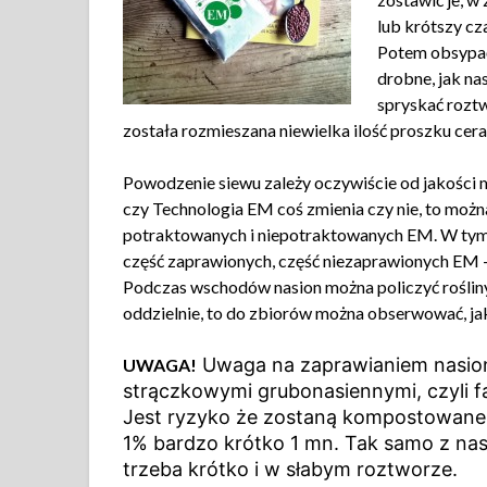
lub krótszy cz
Potem obsypać
drobne, jak na
spryskać rozt
została rozmieszana niewielka ilość proszku cer
Powodzenie siewu zależy oczywiście od jakości m
czy Technologia EM coś zmienia czy nie, to możn
potraktowanych i niepotraktowanych EM. W tym ce
część zaprawionych, część niezaprawionych EM –
Podczas wschodów nasion można policzyć rośliny, 
oddzielnie, to do zbiorów można obserwować, jak 
Uwaga na zaprawianiem nasion
UWAGA!
strączkowymi grubonasiennymi, czyli fa
Jest ryzyko że zostaną kompostowane.
1% bardzo krótko 1 mn. Tak samo z nas
trzeba krótko i w słabym roztworze.