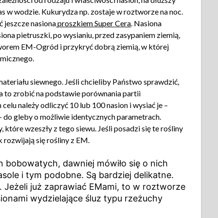
as w wodzie. Kukurydza np. zostaje w roztworze na noc.
 jeszcze nasiona
proszkiem Super Cera
. Nasiona
siona pietruszki, po wysianiu, przed zasypaniem ziemią,
worem EM-Ogród i przykryć dobrą ziemią, w której
amicznego.
ateriału siewnego. Jeśli chcieliby Państwo sprawdzić,
a to zrobić na podstawie porównania partii
lu należy odliczyć 10 lub 100 nasion i wysiać je –
 do gleby o możliwie identycznych parametrach.
które wzeszły z tego siewu. Jeśli posadzi się te rośliny
rozwijają się rośliny z EM.
 bobowatych, dawniej mówiło się o nich
sole i tym podobne. Są bardziej delikatne.
 Jeżeli już zaprawiać EMami, to w roztworze
ionami wydzielające śluz typu rzeżuchy