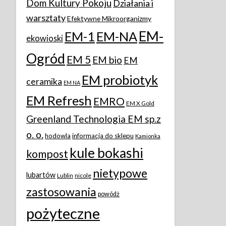
Dom Kultury Pokoju
Działania i
warsztaty
Efektywne Mikroorganizmy
EM-
EM-1
EM-NA
ekowioski
Ogród
EM 5
EM bio
EM
EM probiotyk
ceramika
EM NA
EM Refresh
EMRO
EM X Gold
Greenland Technologia EM sp.z
o. o.
hodowla
informacja do sklepu
Kamionka
kule bokashi
kompost
nietypowe
lubartów
Lublin
nicole
zastosowania
powódż
pożyteczne