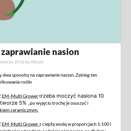
 zaprawianie nasion
wietnia 2016
by
Nicole
 dwa sposoby na zaprawianie nasion. Zabieg ten
ełkowanie roślin
rzeba moczyć nasiona 10
ć
EM-
Multi Grower
t
ztworze 5%
, po wyjęciu trochę je osuszyć i
kiem ceramicznym.
ć
EM
-Multi Grower
z ciepłą wodą w proporcjach 1:100 i
zależności od rodzaju i właściwości nasion, na dłuższy