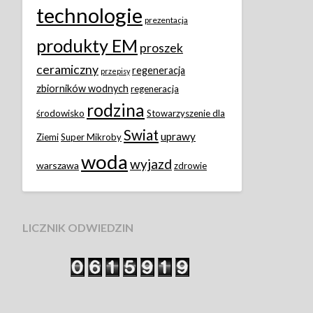
technologie
prezentacja
produkty EM
proszek
ceramiczny
regeneracja
przepisy
zbiorników wodnych
regeneracja
rodzina
środowisko
Stowarzyszenie dla
Swiat
uprawy
Ziemi
Super Mikroby
woda
wyjazd
warszawa
zdrowie
LICZNIK ODWIEDZIN