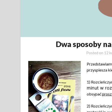
Dwa sposoby na
Posted on
12 k
Przedstawiamy
przyspiesza ki
1) Rozcieńczy
minut w ro
obsypać
prosz
2) Rozcieńczy
zostawić je, w 