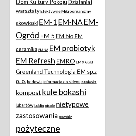
Dom Kultury Pokoju
Działania i
warsztaty
Efektywne Mikroorganizmy
EM-
EM-1
EM-NA
ekowioski
Ogród
EM 5
EM bio
EM
EM probiotyk
ceramika
EM NA
EM Refresh
EMRO
EM X Gold
Greenland Technologia EM sp.z
o. o.
hodowla
informacja do sklepu
Kamionka
kule bokashi
kompost
nietypowe
lubartów
Lublin
nicole
zastosowania
powódż
pożyteczne