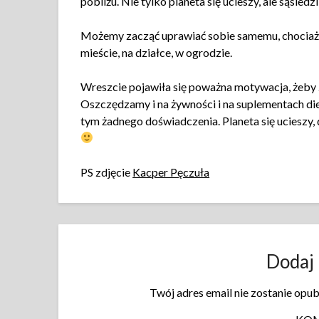
pobliżu. Nie tylko planeta się ucieszy, ale sąsiedzi
Możemy zacząć uprawiać sobie samemu, chociaż p
mieście, na działce, w ogrodzie.
Wreszcie pojawiła się poważna motywacja, żeby za
Oszczędzamy i na żywności i na suplementach d
tym żadnego doświadczenia. Planeta się ucieszy, d
PS zdjęcie
Kacper Pęczuła
Dodaj
Twój adres email nie zostanie opu