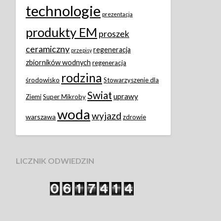
technologie
prezentacja
produkty EM
proszek
ceramiczny
regeneracja
przepisy
zbiorników wodnych
regeneracja
rodzina
środowisko
Stowarzyszenie dla
Swiat
uprawy
Ziemi
Super Mikroby
woda
wyjazd
warszawa
zdrowie
LICZNIK ODWIEDZIN