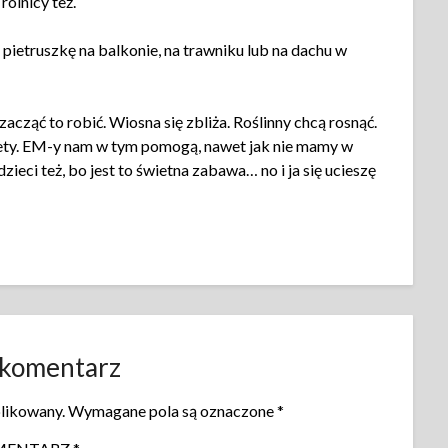
 rolnicy też.
ietruszkę na balkonie, na trawniku lub na dachu w
cząć to robić. Wiosna się zbliża. Roślinny chcą rosnąć.
iety. EM-y nam w tym pomogą, nawet jak nie mamy w
zieci też, bo jest to świetna zabawa… no i ja się ucieszę
 komentarz
blikowany.
Wymagane pola są oznaczone
*