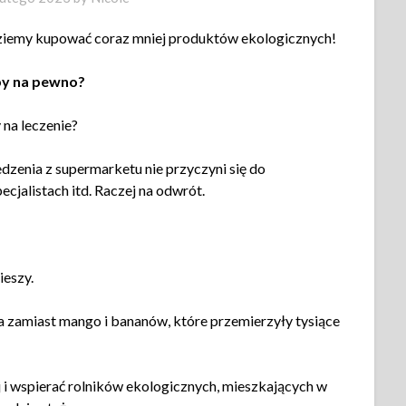
ędziemy kupować coraz mniej produktów ekologicznych!
by na pewno?
na leczenie?
zenia z supermarketu nie przyczyni się do
ecjalistach itd. Raczej na odwrót.
ieszy.
da zamiast mango i bananów, które przemierzyły tysiące
i wspierać rolników ekologicznych, mieszkających w