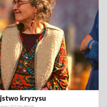
jstwo kryzysu
lutego 2023
by
Nicole