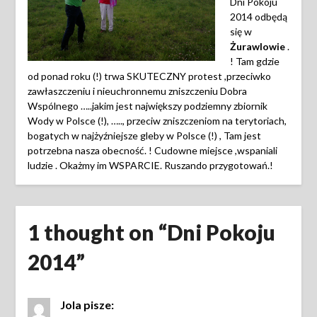
Dni Pokoju
2014 odbędą
się w
Żurawlowie
.
! Tam gdzie
od ponad roku (!) trwa SKUTECZNY protest ,przeciwko
zawłaszczeniu i nieuchronnemu zniszczeniu Dobra
Wspólnego …..jakim jest największy podziemny zbiornik
Wody w Polsce (!), ….., przeciw zniszczeniom na terytoriach,
bogatych w najżyźniejsze gleby w Polsce (!) , Tam jest
potrzebna nasza obecność. ! Cudowne miejsce ,wspaniali
ludzie . Okażmy im WSPARCIE. Ruszando przygotowań.!
1 thought on “
Dni Pokoju
2014
”
Jola
pisze: