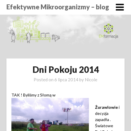
Efektywne Mikroorganizmy – blog
Dni Pokoju 2014
Posted on
6 lipca 2014
by
Nicole
TAK ! Byliśmy z Słomą w
Żurawlowie
i
decyzja
zapadła .
Światowe