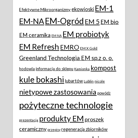
EM-1
ekowioski
Efektywne Mikroorganizmy
EM-Ogród
EM-NA
EM 5
EM bio
EM probiotyk
EM ceramika
EM NA
EM Refresh
EMRO
EM X Gold
Greenland Technologia EM sp.z o. o.
kompost
hodowla
informacja do sklepu
Kamionka
kule bokashi
lubartów
Lublin
nicole
nietypowe zastosowania
powódż
pożyteczne technologie
produkty EM
proszek
prezentacja
ceramiczny
regeneracja zbiorników
przepisy