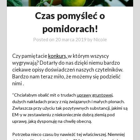
Czas pomyśleć o
pomidorach!
Posted on
20 marca 2019
by
Nicole
Czy pamiętacie
konkurs,
w którym wszyscy
wygrywają? Dotarły do nas dzięki niemu bardzo
ciekawe opisy doświadczeń naszych czytelników.
Bardzo nam teraz miło, że możemy się podzielić
nimi .
“Chciałabym obalić mit o trudach
uprawy gruntowej
,
dużych nakładach pracy z nią związanych i małych plonach.
Zwłaszcza przy użyciu tak pozytywnych substancji, jakimi są
EM-y w zestawieniu z niekoniecznie dobrą ziemią pod
uprawę, jaką dysponuję na chwilę obecną.
Potrzeba nieco czasu by nawieźć tej właściwszej. Niemniej