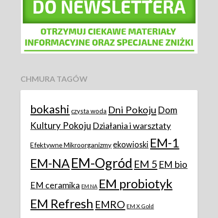
CHMURA TAGÓW
bokashi
Dni Pokoju
Dom
czysta woda
Kultury Pokoju
Działania i warsztaty
EM-1
ekowioski
Efektywne Mikroorganizmy
EM-Ogród
EM-NA
EM 5
EM bio
EM probiotyk
EM ceramika
EM NA
EM Refresh
EMRO
EM X Gold