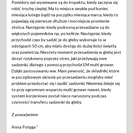
Pomidory zaś wysiewane są do inspektu, kiedy zaczyna się
robić trochę cieplej. Ma to miejsce zwykle pod koniec
miesiąca lutego bądź na początku miesiąca marca, kiedy to
pojawiają się pierwsze dłuższe i mocniejsze promienie
słońca. Następnie, kiedy podrosną przesadzane są do
większych pojemników np. po kefirze. Następnie, kiedy
przychodzi czas by sadzić je do gleby wykonuje to w
odstępach 50 cm, aby miały dostęp do dużej ilości światła
oraz powietrza. Niestety moment przesadzenia w glebę jest
dosyć ryzykowny poprzez stres, jaki przeżywają owe
sadzonki, dlatego z pomocą przychodzi EM multi grower.
Dzięki zastosowaniu ww. Mam pewność, że składniki, które
w początkowym okresie po przesadzeniu mogłyby mieć
problem przedostać się i zasilić sadzonki. Niemniej dzieje się
to przy ogromnym wsparciu multi grower nawet, kiedy
system korzeniowy został nieco naruszony podczas
czynności transferu sadzonki do gleby.
Z poważaniem
Anna Potęga ”