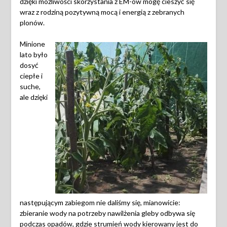
dzięki możliwości skorzystania z EM-ów mogę cieszyć się
wraz z rodziną pozytywną mocą i energią z zebranych
plonów.
Minione
lato było
dosyć
ciepłe i
suche,
ale dzięki
następującym zabiegom nie daliśmy się, mianowicie:
zbieranie wody na potrzeby nawilżenia gleby odbywa się
podczas opadów, gdzie strumień wody kierowany jest do