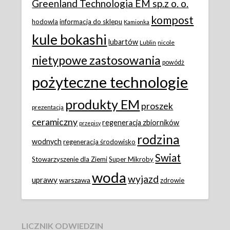
Greenland Technologia EM sp.z o. o.
kompost
hodowla
informacja do sklepu
Kamionka
kule bokashi
lubartów
Lublin
nicole
nietypowe zastosowania
powódż
pożyteczne technologie
produkty EM
proszek
prezentacja
ceramiczny
regeneracja zbiorników
przepisy
rodzina
wodnych
regeneracja środowisko
Swiat
Stowarzyszenie dla Ziemi
Super Mikroby
woda
wyjazd
uprawy
warszawa
zdrowie
LICZNIK ODWIEDZIN