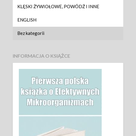
KLĘSKI ŻYWIOŁOWE, POWÓDŹ I INNE
ENGLISH
Bez kategorii
INFORMACJA O KSIĄŻCE