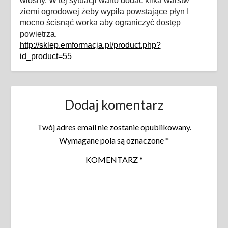
wiosny. W tej sytuacji warto dodać kilka warstw
ziemi ogrodowej żeby wypiła powstające płyn I
mocno ścisnąć worka aby ograniczyć dostęp
powietrza.
http://sklep.emformacja.pl/product.php?
id_product=55
Dodaj komentarz
Twój adres email nie zostanie opublikowany.
Wymagane pola są oznaczone
*
KOMENTARZ
*