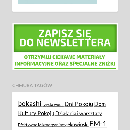
CHMURA TAGÓW
bokashi
Dni Pokoju
Dom
czysta woda
Kultury Pokoju
Działania i warsztaty
EM-1
ekowioski
Efektywne Mikroorganizmy