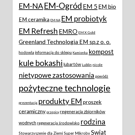
EM-Ogród
EM-NA
EM 5
EM bio
EM probiotyk
EM ceramika
EM NA
EM Refresh
EMRO
EM X Gold
Greenland Technologia EM sp.z o. o.
kompost
hodowla
informacja do sklepu
Kamionka
kule bokashi
lubartów
Lublin
nicole
nietypowe zastosowania
powódż
pożyteczne technologie
produkty EM
proszek
prezentacja
ceramiczny
regeneracja zbiorników
przepisy
rodzina
wodnych
regeneracja środowisko
Swiat
Stowarzyszenie dla Ziemi
Super Mikroby