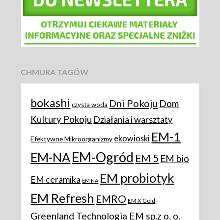
CHMURA TAGÓW
bokashi
Dni Pokoju
Dom
czysta woda
Kultury Pokoju
Działania i warsztaty
EM-1
ekowioski
Efektywne Mikroorganizmy
EM-Ogród
EM-NA
EM 5
EM bio
EM probiotyk
EM ceramika
EM NA
EM Refresh
EMRO
EM X Gold
Greenland Technologia EM sp.z o. o.