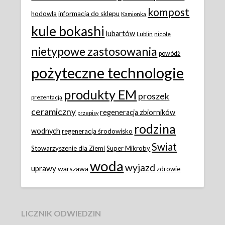
kompost
hodowla
informacja do sklepu
Kamionka
kule bokashi
lubartów
Lublin
nicole
nietypowe zastosowania
powódż
pożyteczne technologie
produkty EM
proszek
prezentacja
ceramiczny
regeneracja zbiorników
przepisy
rodzina
wodnych
regeneracja środowisko
Swiat
Stowarzyszenie dla Ziemi
Super Mikroby
woda
wyjazd
uprawy
warszawa
zdrowie
LICZNIK ODWIEDZIN