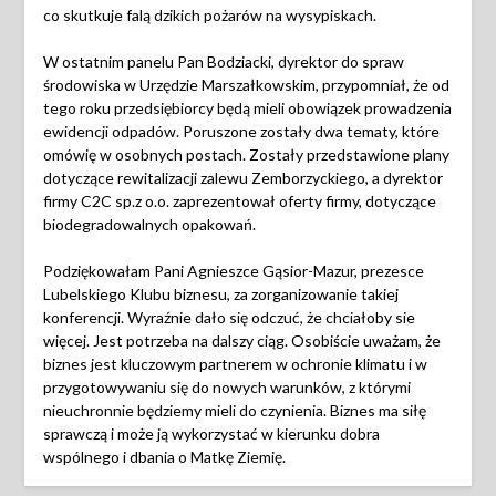
co skutkuje falą dzikich pożarów na wysypiskach.
W ostatnim panelu Pan Bodziacki, dyrektor do spraw
środowiska w Urzędzie Marszałkowskim, przypomniał, że od
tego roku przedsiębiorcy będą mieli obowiązek prowadzenia
ewidencji odpadów. Poruszone zostały dwa tematy, które
omówię w osobnych postach. Zostały przedstawione plany
dotyczące rewitalizacji zalewu Zemborzyckiego, a dyrektor
firmy C2C sp.z o.o. zaprezentował oferty firmy, dotyczące
biodegradowalnych opakowań.
Podziękowałam Pani Agnieszce Gąsior-Mazur, prezesce
Lubelskiego Klubu biznesu, za zorganizowanie takiej
konferencji. Wyraźnie dało się odczuć, że chciałoby sie
więcej. Jest potrzeba na dalszy ciąg. Osobiście uważam, że
biznes jest kluczowym partnerem w ochronie klimatu i w
przygotowywaniu się do nowych warunków, z którymi
nieuchronnie będziemy mieli do czynienia. Biznes ma siłę
sprawczą i może ją wykorzystać w kierunku dobra
wspólnego i dbania o Matkę Ziemię.