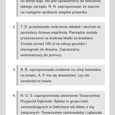
na temat tego, kto jest upoważniony do tworzenia
takiego zarządu. R. N. zaproponował, że zaprosi
na następne spotkanie wiejskie prawnika.
T. D. przedstawiła rozliczenie składek i dochód ze
sprzedaży drzewa wspólnoty. Pieniądze zostały
przeznaczone na budowę kładki za boiskiem.
Zostało ponad 100 zł na zakup gwoździ i
impregnatu do drewna. Zapraszamy
wolontariuszy do pomocy.
B. B. zaproponowała zrobienie na zimę lodowiska
na boisku. A. P. ma się dowiedzieć, czy nie
zaszkodzi to trawie.
N. G. S. zaproponowała utworzenie Towarzystwa
Przyjaciół Dąbrówki. Byłaby to grupa ludzi
zamieszkujących w Dabrówce lub blisko z nią
związanych. Towarzystwo opiniowałoby i zgłaszało