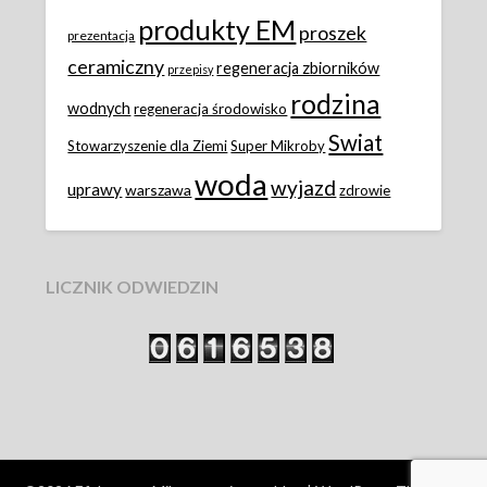
produkty EM
proszek
prezentacja
ceramiczny
regeneracja zbiorników
przepisy
rodzina
wodnych
regeneracja środowisko
Swiat
Stowarzyszenie dla Ziemi
Super Mikroby
woda
wyjazd
uprawy
warszawa
zdrowie
LICZNIK ODWIEDZIN