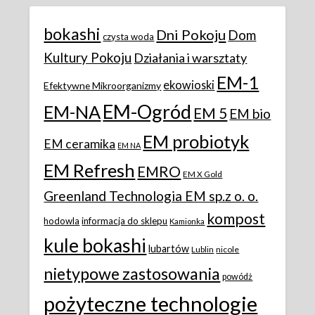
bokashi
Dni Pokoju
Dom
czysta woda
Kultury Pokoju
Działania i warsztaty
EM-1
ekowioski
Efektywne Mikroorganizmy
EM-Ogród
EM-NA
EM 5
EM bio
EM probiotyk
EM ceramika
EM NA
EM Refresh
EMRO
EM X Gold
Greenland Technologia EM sp.z o. o.
kompost
hodowla
informacja do sklepu
Kamionka
kule bokashi
lubartów
Lublin
nicole
nietypowe zastosowania
powódż
pożyteczne technologie