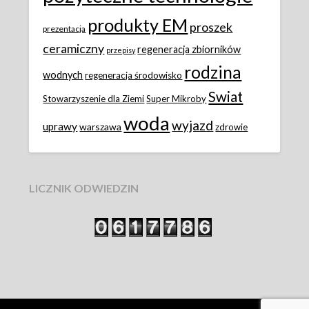
produkty EM
proszek
prezentacja
ceramiczny
regeneracja zbiorników
przepisy
rodzina
wodnych
regeneracja środowisko
Swiat
Stowarzyszenie dla Ziemi
Super Mikroby
woda
wyjazd
uprawy
warszawa
zdrowie
LICZNIK ODWIEDZIN