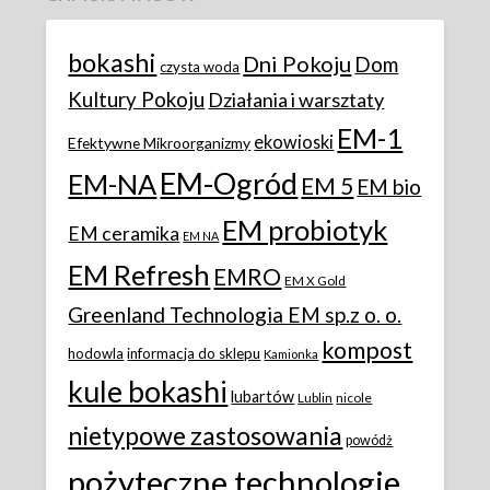
bokashi
Dni Pokoju
Dom
czysta woda
Kultury Pokoju
Działania i warsztaty
EM-1
ekowioski
Efektywne Mikroorganizmy
EM-Ogród
EM-NA
EM 5
EM bio
EM probiotyk
EM ceramika
EM NA
EM Refresh
EMRO
EM X Gold
Greenland Technologia EM sp.z o. o.
kompost
hodowla
informacja do sklepu
Kamionka
kule bokashi
lubartów
Lublin
nicole
nietypowe zastosowania
powódż
pożyteczne technologie