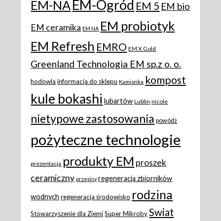
EM-Ogród
EM-NA
EM 5
EM bio
EM probiotyk
EM ceramika
EM NA
EM Refresh
EMRO
EM X Gold
Greenland Technologia EM sp.z o. o.
kompost
hodowla
informacja do sklepu
Kamionka
kule bokashi
lubartów
Lublin
nicole
nietypowe zastosowania
powódż
pożyteczne technologie
produkty EM
proszek
prezentacja
ceramiczny
regeneracja zbiorników
przepisy
rodzina
wodnych
regeneracja środowisko
Swiat
Stowarzyszenie dla Ziemi
Super Mikroby