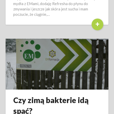
mydła z EMami, dodaję Refresha do płynu do
zmywania i jeszcze jak skóra jest sucha i mam
poczucie, że ciągnie,…
+
Czy zimą bakterie idą
spać?