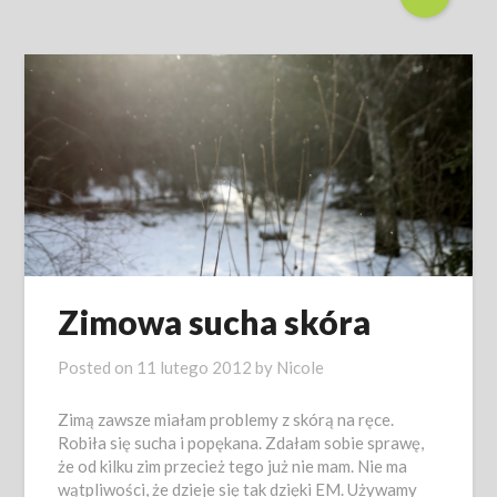
Zimowa sucha skóra
Posted on
11 lutego 2012
by
Nicole
Zimą zawsze miałam problemy z skórą na ręce.
Robiła się sucha i popękana. Zdałam sobie sprawę,
że od kilku zim przecież tego już nie mam. Nie ma
wątpliwości, że dzieje się tak dzięki EM. Używamy