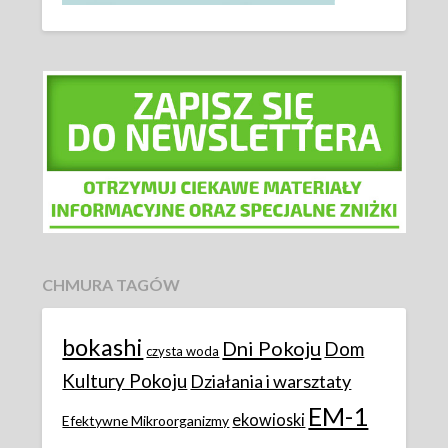
CHMURA TAGÓW
bokashi
Dni Pokoju
Dom
czysta woda
Kultury Pokoju
Działania i warsztaty
EM-1
ekowioski
Efektywne Mikroorganizmy