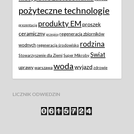
pożyteczne technologie
produkty EM
proszek
prezentacja
ceramiczny
regeneracja zbiorników
przepisy
rodzina
wodnych
regeneracja środowisko
Swiat
Stowarzyszenie dla Ziemi
Super Mikroby
woda
wyjazd
uprawy
warszawa
zdrowie
LICZNIK ODWIEDZIN