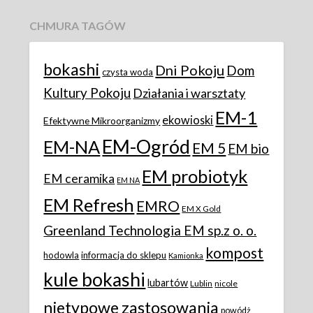
CHMURA TAGÓW
bokashi
Dni Pokoju
Dom
czysta woda
Kultury Pokoju
Działania i warsztaty
EM-1
ekowioski
Efektywne Mikroorganizmy
EM-Ogród
EM-NA
EM 5
EM bio
EM probiotyk
EM ceramika
EM NA
EM Refresh
EMRO
EM X Gold
Greenland Technologia EM sp.z o. o.
kompost
hodowla
informacja do sklepu
Kamionka
kule bokashi
lubartów
Lublin
nicole
nietypowe zastosowania
powódż