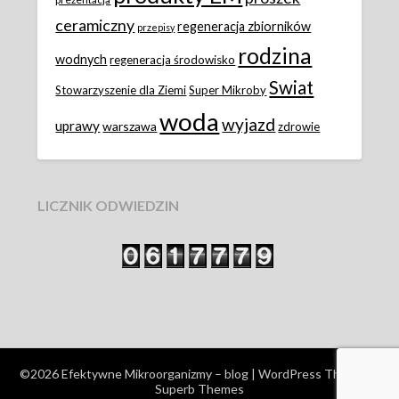
ceramiczny
regeneracja zbiorników
przepisy
rodzina
wodnych
regeneracja środowisko
Swiat
Stowarzyszenie dla Ziemi
Super Mikroby
woda
wyjazd
uprawy
warszawa
zdrowie
LICZNIK ODWIEDZIN
©2026 Efektywne Mikroorganizmy – blog
| WordPress Theme by
Superb Themes