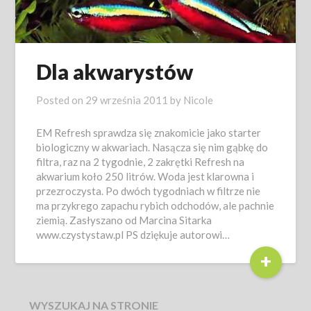
Dla akwarystów
Posted on
29 września 2011
by
Nicole
EM Refresh sprawdza się znakomicie jako starter
biologiczny w akwariach. Nasącza się nim gąbkę do
filtra, raz na 2 tygodnie, 2 zakrętki Refresh na
akwarium koło 250 litrów. Woda jest klarowna i
przezroczysta. Po dwóch tygodniach w filtrze nie
ma przykrego zapachu rybich odchodów, ale pachnie
ziemią. Zasłyszano od Marcina Sitarka
www.czystystaw.pl PS dziękuje autorowi…
+
WYSZUKAJ NA STRONIE