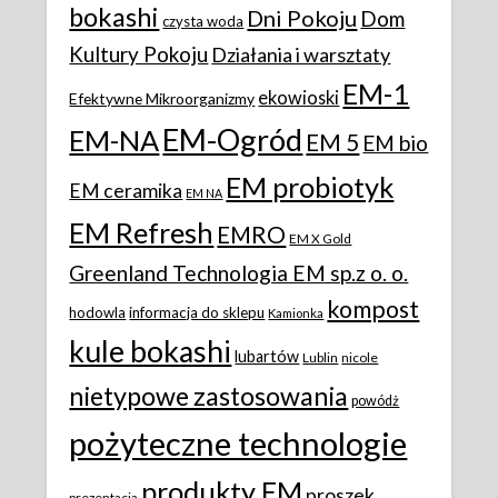
bokashi
Dni Pokoju
Dom
czysta woda
Kultury Pokoju
Działania i warsztaty
EM-1
ekowioski
Efektywne Mikroorganizmy
EM-Ogród
EM-NA
EM 5
EM bio
EM probiotyk
EM ceramika
EM NA
EM Refresh
EMRO
EM X Gold
Greenland Technologia EM sp.z o. o.
kompost
hodowla
informacja do sklepu
Kamionka
kule bokashi
lubartów
Lublin
nicole
nietypowe zastosowania
powódż
pożyteczne technologie
produkty EM
proszek
prezentacja