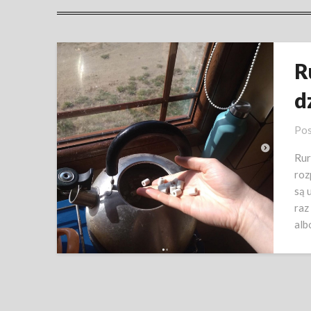
R
d
Pos
Rur
rozp
są 
raz
alb