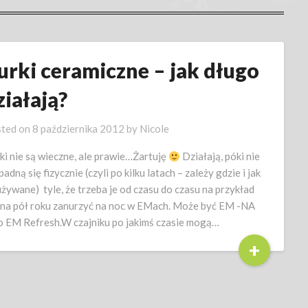
urki ceramiczne – jak długo
ziałają?
ted on
8 października 2012
by
Nicole
ki nie są wieczne, ale prawie…Żartuję
Działają, póki nie
adną się fizycznie (czyli po kilku latach – zależy gdzie i jak
używane) tyle, że trzeba je od czasu do czasu na przykład
 na pół roku zanurzyć na noc w EMach. Może być EM -NA
o EM Refresh.W czajniku po jakimś czasie mogą…
+