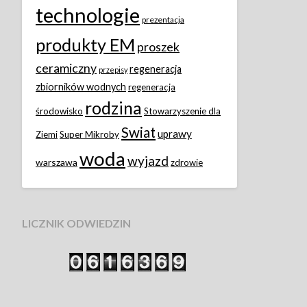
technologie
prezentacja
produkty EM
proszek
ceramiczny
regeneracja
przepisy
zbiorników wodnych
regeneracja
rodzina
środowisko
Stowarzyszenie dla
Swiat
uprawy
Ziemi
Super Mikroby
woda
wyjazd
warszawa
zdrowie
LICZNIK ODWIEDZIN