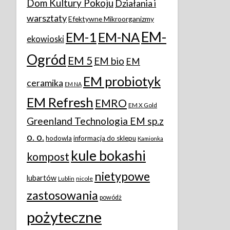
Dom Kultury Pokoju
Działania i
warsztaty
Efektywne Mikroorganizmy
EM-
EM-1
EM-NA
ekowioski
Ogród
EM 5
EM bio
EM
EM probiotyk
ceramika
EM NA
EM Refresh
EMRO
EM X Gold
Greenland Technologia EM sp.z
o. o.
hodowla
informacja do sklepu
Kamionka
kule bokashi
kompost
nietypowe
lubartów
Lublin
nicole
zastosowania
powódż
pożyteczne