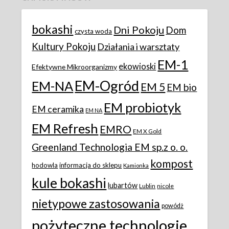
bokashi
Dni Pokoju
Dom
czysta woda
Kultury Pokoju
Działania i warsztaty
EM-1
ekowioski
Efektywne Mikroorganizmy
EM-Ogród
EM-NA
EM 5
EM bio
EM probiotyk
EM ceramika
EM NA
EM Refresh
EMRO
EM X Gold
Greenland Technologia EM sp.z o. o.
kompost
hodowla
informacja do sklepu
Kamionka
kule bokashi
lubartów
Lublin
nicole
nietypowe zastosowania
powódż
pożyteczne technologie