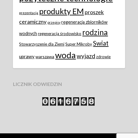
produkty EM
proszek
prezentacja
ceramiczny
regeneracja zbiorników
przepisy
rodzina
wodnych
regeneracja środowisko
Swiat
Stowarzyszenie dla Ziemi
Super Mikroby
woda
wyjazd
uprawy
warszawa
zdrowie
LICZNIK ODWIEDZIN