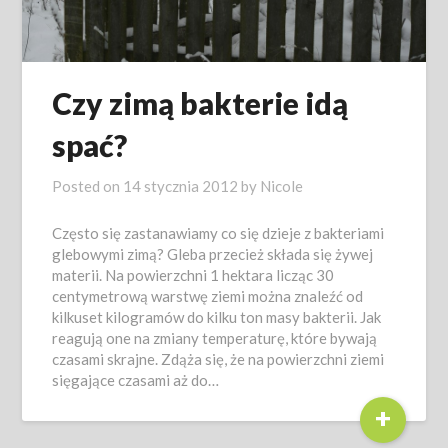
Czy zimą bakterie idą
spać?
Posted on
14 stycznia 2012
by
Nicole
Często się zastanawiamy co się dzieje z bakteriami
glebowymi zimą? Gleba przecież składa się żywej
materii. Na powierzchni 1 hektara licząc 30
centymetrową warstwę ziemi można znaleźć od
kilkuset kilogramów do kilku ton masy bakterii. Jak
reagują one na zmiany temperaturę, które bywają
czasami skrajne. Zdąża się, że na powierzchni ziemi
sięgające czasami aż do…
+