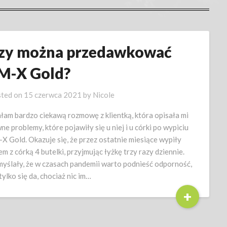
zy można przedawkować
M-X Gold?
ted on
15 czerwca 2021
by
Nicole
łam bardzo ciekawą rozmowę z klientką, która opisała mi
ne problemy, które pojawiły się u niej i u córki po wypiciu
X Gold. Okazuje się, że przez ostatnie miesiące wypiły
em z córką 4 butelki, przyjmując łyżkę trzy razy dziennie.
yślały, że w czasach pandemii warto podnieść odporność,
 tylko się da, chociaż nic im…
+