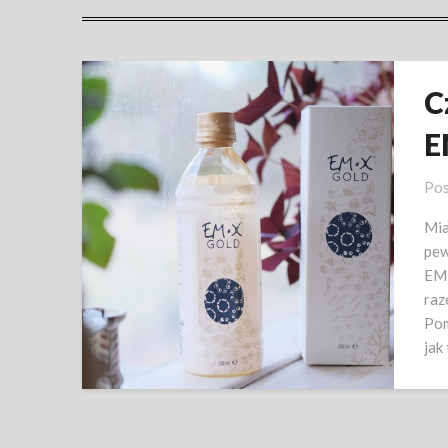
C
E
Pos
Mia
pew
EM-
raz
Pom
jak