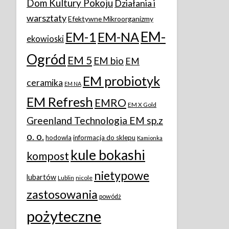
Dom Kultury Pokoju
Działania i
warsztaty
Efektywne Mikroorganizmy
EM-
EM-1
EM-NA
ekowioski
Ogród
EM 5
EM bio
EM
EM probiotyk
ceramika
EM NA
EM Refresh
EMRO
EM X Gold
Greenland Technologia EM sp.z
o. o.
hodowla
informacja do sklepu
Kamionka
kule bokashi
kompost
nietypowe
lubartów
Lublin
nicole
zastosowania
powódż
pożyteczne