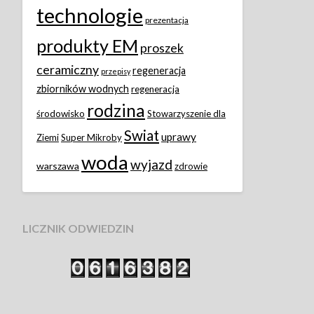
technologie
prezentacja
produkty EM
proszek
ceramiczny
regeneracja
przepisy
zbiorników wodnych
regeneracja
rodzina
środowisko
Stowarzyszenie dla
Swiat
uprawy
Ziemi
Super Mikroby
woda
wyjazd
warszawa
zdrowie
LICZNIK ODWIEDZIN