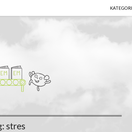
KATEGOR
g:
stres