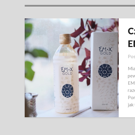
C
E
Pos
Mia
pew
EM-
raz
Pom
jak