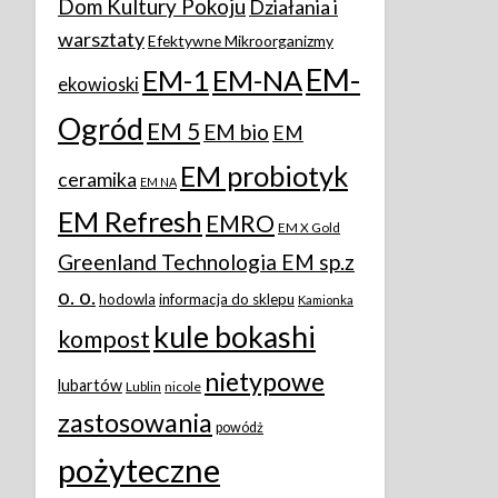
Dom Kultury Pokoju
Działania i
warsztaty
Efektywne Mikroorganizmy
EM-
EM-1
EM-NA
ekowioski
Ogród
EM 5
EM bio
EM
EM probiotyk
ceramika
EM NA
EM Refresh
EMRO
EM X Gold
Greenland Technologia EM sp.z
o. o.
hodowla
informacja do sklepu
Kamionka
kule bokashi
kompost
nietypowe
lubartów
Lublin
nicole
zastosowania
powódż
pożyteczne