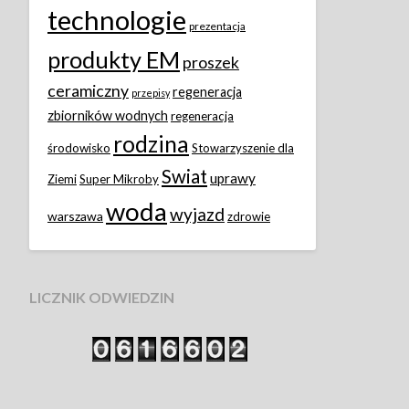
technologie
prezentacja
produkty EM
proszek
ceramiczny
regeneracja
przepisy
zbiorników wodnych
regeneracja
rodzina
środowisko
Stowarzyszenie dla
Swiat
uprawy
Ziemi
Super Mikroby
woda
wyjazd
warszawa
zdrowie
LICZNIK ODWIEDZIN