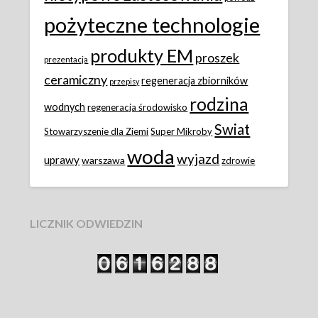
pożyteczne technologie
produkty EM
proszek
prezentacja
ceramiczny
regeneracja zbiorników
przepisy
rodzina
wodnych
regeneracja środowisko
Swiat
Stowarzyszenie dla Ziemi
Super Mikroby
woda
wyjazd
uprawy
warszawa
zdrowie
LICZNIK ODWIEDZIN