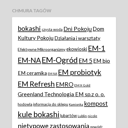
CHMURA TAGÓW
bokashi
Dni Pokoju
Dom
czysta woda
Kultury Pokoju
Działania i warsztaty
EM-1
ekowioski
Efektywne Mikroorganizmy
EM-Ogród
EM-NA
EM 5
EM bio
EM probiotyk
EM ceramika
EM NA
EM Refresh
EMRO
EM X Gold
Greenland Technologia EM sp.z o. o.
kompost
hodowla
informacja do sklepu
Kamionka
kule bokashi
lubartów
Lublin
nicole
nietypowe zastosowania
powódż