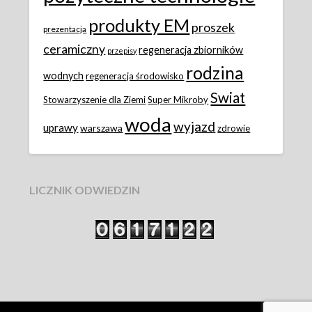
produkty EM
proszek
prezentacja
ceramiczny
regeneracja zbiorników
przepisy
rodzina
wodnych
regeneracja środowisko
Swiat
Stowarzyszenie dla Ziemi
Super Mikroby
woda
wyjazd
uprawy
warszawa
zdrowie
LICZNIK ODWIEDZIN