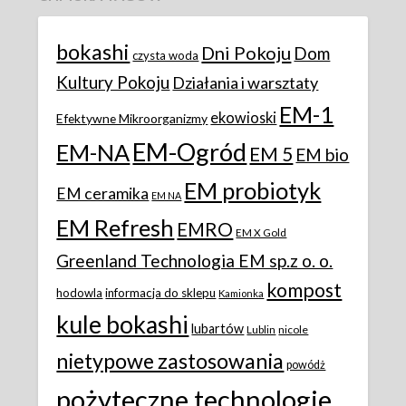
bokashi
Dni Pokoju
Dom
czysta woda
Kultury Pokoju
Działania i warsztaty
EM-1
ekowioski
Efektywne Mikroorganizmy
EM-Ogród
EM-NA
EM 5
EM bio
EM probiotyk
EM ceramika
EM NA
EM Refresh
EMRO
EM X Gold
Greenland Technologia EM sp.z o. o.
kompost
hodowla
informacja do sklepu
Kamionka
kule bokashi
lubartów
Lublin
nicole
nietypowe zastosowania
powódż
pożyteczne technologie