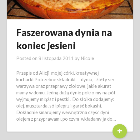
Faszerowana dynia na
koniec jesieni
Posted on
8 listopada 2011
by
Nicole
Przepis od Alicji, mojej córki, kreatywnej
kucharki.Potrzebne składniki: – dynia,– żółty ser–
warzywa oraz przeprawy ziołowe, jakie akurat
mamy w domu. Jedną dużą dynię pokroimy na pół,
wyjmujemy miąższ i pestki . Do słoika dodajemy:
olej, musztarda, sól pieprz i garść bokashi.
Dokładnie smarujemy wewnętrzna część dyni
olejem z przyprawami, po czym wkładamy ja do…
+