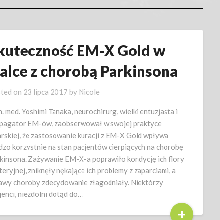
kuteczność EM-X Gold w
alce z chorobą Parkinsona
ted on
23 lipca 2017
by
Nicole
n. med. Yoshimi Tanaka, neurochirurg, wielki entuzjasta i
pagator EM-ów, zaobserwował w swojej praktyce
arskiej, że zastosowanie kuracji z EM-X Gold wpływa
dzo korzystnie na stan pacjentów cierpiących na chorobę
kinsona. Zażywanie EM-X-a poprawiło kondycję ich flory
teryjnej, zniknęły nękające ich problemy z zaparciami, a
awy choroby zdecydowanie złagodniały. Niektórzy
jenci, niezdolni dotąd do…
+