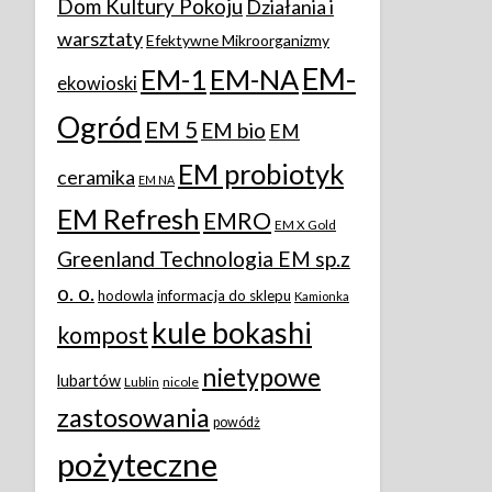
Dom Kultury Pokoju
Działania i
warsztaty
Efektywne Mikroorganizmy
EM-
EM-1
EM-NA
ekowioski
Ogród
EM 5
EM bio
EM
EM probiotyk
ceramika
EM NA
EM Refresh
EMRO
EM X Gold
Greenland Technologia EM sp.z
o. o.
hodowla
informacja do sklepu
Kamionka
kule bokashi
kompost
nietypowe
lubartów
Lublin
nicole
zastosowania
powódż
pożyteczne