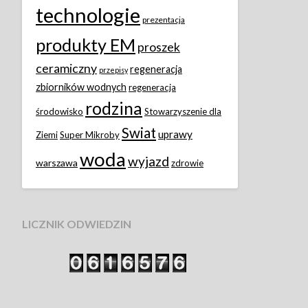
technologie
prezentacja
produkty EM
proszek
ceramiczny
regeneracja
przepisy
zbiorników wodnych
regeneracja
rodzina
środowisko
Stowarzyszenie dla
Swiat
uprawy
Ziemi
Super Mikroby
woda
wyjazd
warszawa
zdrowie
LICZNIK ODWIEDZIN