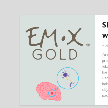
S
w
Pos
Dr 
pro
lek
bar
Par
bak
obj
pac