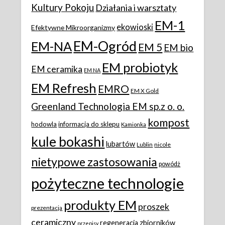
Kultury Pokoju
Działania i warsztaty
EM-1
ekowioski
Efektywne Mikroorganizmy
EM-Ogród
EM-NA
EM 5
EM bio
EM probiotyk
EM ceramika
EM NA
EM Refresh
EMRO
EM X Gold
Greenland Technologia EM sp.z o. o.
kompost
hodowla
informacja do sklepu
Kamionka
kule bokashi
lubartów
Lublin
nicole
nietypowe zastosowania
powódż
pożyteczne technologie
produkty EM
proszek
prezentacja
ceramiczny
regeneracja zbiorników
przepisy