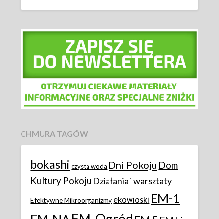
CHMURA TAGÓW
bokashi
Dni Pokoju
Dom
czysta woda
Kultury Pokoju
Działania i warsztaty
EM-1
ekowioski
Efektywne Mikroorganizmy
EM-Ogród
EM-NA