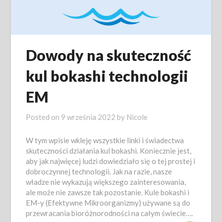
Dowody na skuteczność
kul bokashi technologii
EM
Posted on
9 września 2022
by
Nicole
W tym wpisie wkleję wszystkie linki i świadectwa
skuteczności działania kul bokashi. Koniecznie jest,
aby jak najwięcej ludzi dowiedziało się o tej prostej i
dobroczynnej technologii. Jak na razie, nasze
władze nie wykazują większego zainteresowania,
ale może nie zawsze tak pozostanie. Kule bokashi i
EM-y (Efektywne Mikroorganizmy) używane są do
przewracania bioróżnorodności na całym świecie….