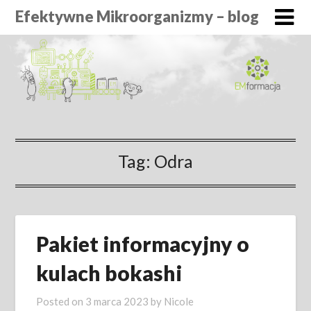
Efektywne Mikroorganizmy – blog
Tag:
Odra
Pakiet informacyjny o
kulach bokashi
Posted on
3 marca 2023
by
Nicole