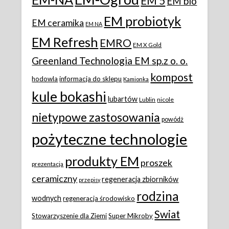
EM 5
EM bio
EM probiotyk
EM ceramika
EM NA
EM Refresh
EMRO
EM X Gold
Greenland Technologia EM sp.z o. o.
kompost
hodowla
informacja do sklepu
Kamionka
kule bokashi
lubartów
Lublin
nicole
nietypowe zastosowania
powódż
pożyteczne technologie
produkty EM
proszek
prezentacja
ceramiczny
regeneracja zbiorników
przepisy
rodzina
wodnych
regeneracja środowisko
Swiat
Stowarzyszenie dla Ziemi
Super Mikroby