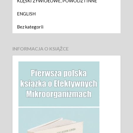
KLĘSKI ŻYWIOŁOWE, POWÓDŹ I INNE
ENGLISH
Bez kategorii
INFORMACJA O KSIĄŻCE