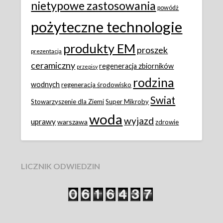
nietypowe zastosowania
powódż
pożyteczne technologie
produkty EM
proszek
prezentacja
ceramiczny
regeneracja zbiorników
przepisy
rodzina
wodnych
regeneracja środowisko
Swiat
Stowarzyszenie dla Ziemi
Super Mikroby
woda
wyjazd
uprawy
warszawa
zdrowie
LICZNIK ODWIEDZIN