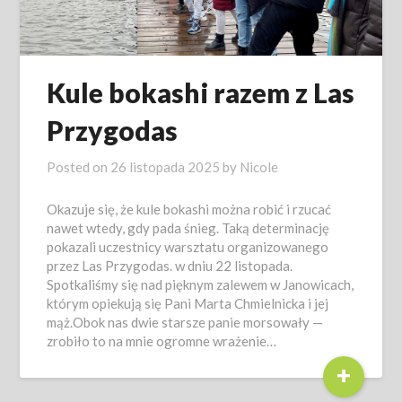
Kule bokashi razem z Las
Przygodas
Posted on
26 listopada 2025
by
Nicole
Okazuje się, że kule bokashi można robić i rzucać
nawet wtedy, gdy pada śnieg. Taką determinację
pokazali uczestnicy warsztatu organizowanego
przez Las Przygodas. w dniu 22 listopada.
Spotkaliśmy się nad pięknym zalewem w Janowicach,
którym opiekują się Pani Marta Chmielnicka i jej
mąż.Obok nas dwie starsze panie morsowały —
zrobiło to na mnie ogromne wrażenie…
+