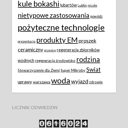
kule bokashi
lubartów
Lublin
nicole
nietypowe zastosowania
powódż
pożyteczne technologie
produkty EM
proszek
prezentacja
ceramiczny
regeneracja zbiorników
przepisy
rodzina
wodnych
regeneracja środowisko
Swiat
Stowarzyszenie dla Ziemi
Super Mikroby
woda
wyjazd
uprawy
warszawa
zdrowie
LICZNIK ODWIEDZIN