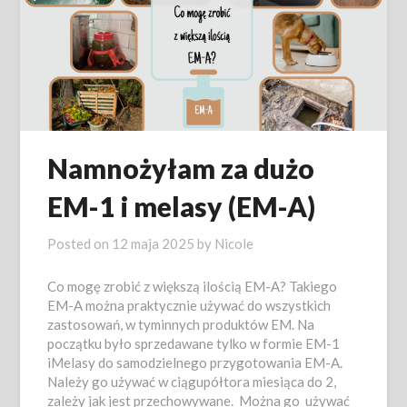
Namnożyłam za dużo
EM-1 i melasy (EM-A)
Posted on
12 maja 2025
by
Nicole
Co mogę zrobić z większą ilością EM-A? Takiego
EM-A można praktycznie używać do wszystkich
zastosowań, w tyminnych produktów EM. Na
początku było sprzedawane tylko w formie EM-1
iMelasy do samodzielnego przygotowania EM-A.
Należy go używać w ciągupółtora miesiąca do 2,
zależy jak jest przechowywane. Można go używać