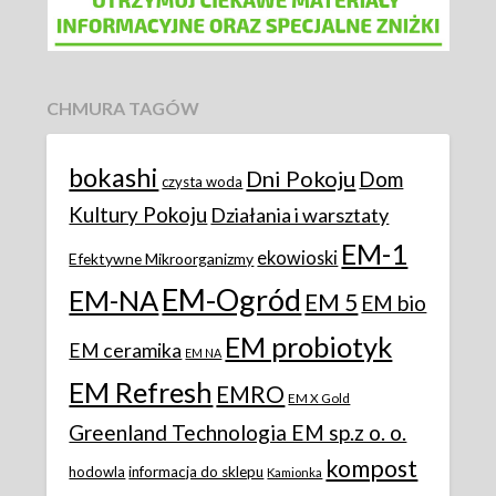
CHMURA TAGÓW
bokashi
Dni Pokoju
Dom
czysta woda
Kultury Pokoju
Działania i warsztaty
EM-1
ekowioski
Efektywne Mikroorganizmy
EM-Ogród
EM-NA
EM 5
EM bio
EM probiotyk
EM ceramika
EM NA
EM Refresh
EMRO
EM X Gold
Greenland Technologia EM sp.z o. o.
kompost
hodowla
informacja do sklepu
Kamionka