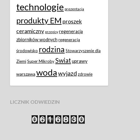
technologie
prezentacja
produkty EM
proszek
ceramiczny
regeneracja
przepisy
zbiorników wodnych
regeneracja
rodzina
środowisko
Stowarzyszenie dla
Swiat
uprawy
Ziemi
Super Mikroby
woda
wyjazd
warszawa
zdrowie
LICZNIK ODWIEDZIN