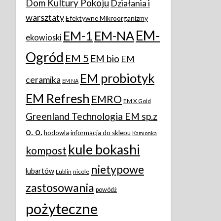
Dom Kultury Pokoju
Działania i
warsztaty
Efektywne Mikroorganizmy
EM-
EM-1
EM-NA
ekowioski
Ogród
EM 5
EM bio
EM
EM probiotyk
ceramika
EM NA
EM Refresh
EMRO
EM X Gold
Greenland Technologia EM sp.z
o. o.
hodowla
informacja do sklepu
Kamionka
kule bokashi
kompost
nietypowe
lubartów
Lublin
nicole
zastosowania
powódż
pożyteczne