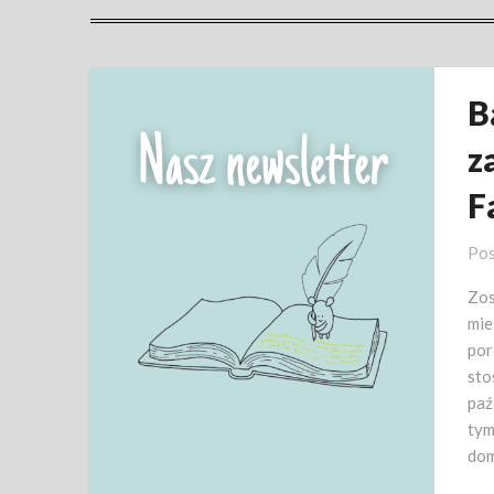
B
z
F
Pos
Zos
mie
por
sto
paź
tym
dom