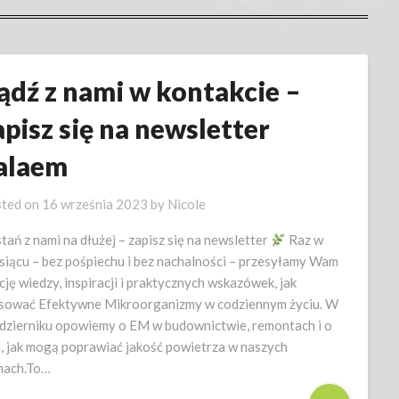
ądź z nami w kontakcie –
apisz się na newsletter
alaem
ted on
16 września 2023
by
Nicole
tań z nami na dłużej – zapisz się na newsletter
Raz w
siącu – bez pośpiechu i bez nachalności – przesyłamy Wam
cję wiedzy, inspiracji i praktycznych wskazówek, jak
sować Efektywne Mikroorganizmy w codziennym życiu. W
dzierniku opowiemy o EM w budownictwie, remontach i o
, jak mogą poprawiać jakość powietrza w naszych
ach.To…