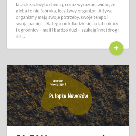
latach zachwytu chemią, coraz wyraźniej widać, że
gleba to nie fabryka, lecz żywy organizm. A żywe
organizmy mają swoje potrzeby, swoje tempo i
swoją pamięć. Dlatego od kilkudziesięciu lat rolnicy
i ogrodnicy – mali i bardzo duzi – szukają innej drogi
niż…
+