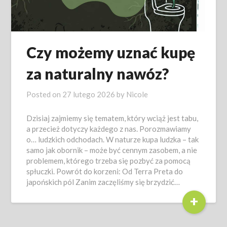
Czy możemy uznać kupę
za naturalny nawóz?
Posted on
27 lutego 2026
by
Nicole
Dzisiaj zajmiemy się tematem, który wciąż jest tabu,
a przecież dotyczy każdego z nas. Porozmawiamy
o… ludzkich odchodach. W naturze kupa ludzka – tak
samo jak obornik – może być cennym zasobem, a nie
problemem, którego trzeba się pozbyć za pomocą
spłuczki. Powrót do korzeni: Od Terra Preta do
japońskich pól Zanim zaczęliśmy się brzydzić…
+