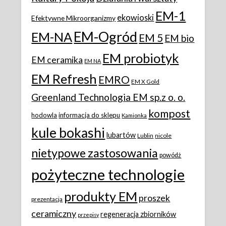
EM-1
ekowioski
Efektywne Mikroorganizmy
EM-Ogród
EM-NA
EM 5
EM bio
EM probiotyk
EM ceramika
EM NA
EM Refresh
EMRO
EM X Gold
Greenland Technologia EM sp.z o. o.
kompost
hodowla
informacja do sklepu
Kamionka
kule bokashi
lubartów
Lublin
nicole
nietypowe zastosowania
powódż
pożyteczne technologie
produkty EM
proszek
prezentacja
ceramiczny
regeneracja zbiorników
przepisy