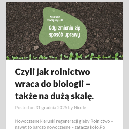
Czyli jak rolnictwo
wraca do biologii –
także na dużą skalę.
Posted on
31 grudnia 2025
by
Nicole
Nowoczesne kierunki regeneracji gleby Rolnictwo –
nawet to bardzo nowoczesne – zatacza koło.Po