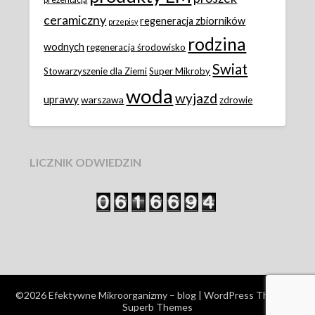
ceramiczny
regeneracja zbiorników
przepisy
rodzina
wodnych
regeneracja środowisko
Swiat
Stowarzyszenie dla Ziemi
Super Mikroby
woda
wyjazd
uprawy
warszawa
zdrowie
LICZNIK ODWIEDZIN
©2026 Efektywne Mikroorganizmy – blog
| WordPress Theme by
Superb Themes