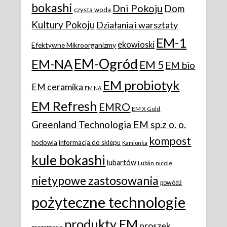
bokashi
Dni Pokoju
Dom
czysta woda
Kultury Pokoju
Działania i warsztaty
EM-1
ekowioski
Efektywne Mikroorganizmy
EM-Ogród
EM-NA
EM 5
EM bio
EM probiotyk
EM ceramika
EM NA
EM Refresh
EMRO
EM X Gold
Greenland Technologia EM sp.z o. o.
kompost
hodowla
informacja do sklepu
Kamionka
kule bokashi
lubartów
Lublin
nicole
nietypowe zastosowania
powódż
pożyteczne technologie
produkty EM
proszek
prezentacja