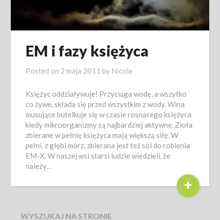
EM i fazy księżyca
Posted on
2 maja 2011
by
Nicole
Księżyc oddziaływuje! Przyciąga wodę, a wszytko
co żywe, składa się przed wszystkim z wody. Wina
musujące butelkuje się w czasie rosnącego księżyca
kiedy mikroorganizmy są najbardziej aktywne. Zioła
zbierane w pełnię księżyca mają większą siłę. W
pełni, z głębi mórz, zbierana jest też sól do robienia
EM-X. W naszej wsi starsi ludzie wiedzieli, że
należy…
+
WYSZUKAJ NA STRONIE