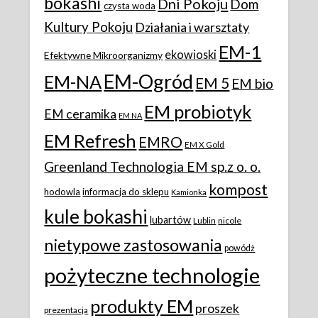
bokashi
Dni Pokoju
Dom
czysta woda
Kultury Pokoju
Działania i warsztaty
EM-1
ekowioski
Efektywne Mikroorganizmy
EM-Ogród
EM-NA
EM 5
EM bio
EM probiotyk
EM ceramika
EM NA
EM Refresh
EMRO
EM X Gold
Greenland Technologia EM sp.z o. o.
kompost
hodowla
informacja do sklepu
Kamionka
kule bokashi
lubartów
Lublin
nicole
nietypowe zastosowania
powódż
pożyteczne technologie
produkty EM
proszek
prezentacja