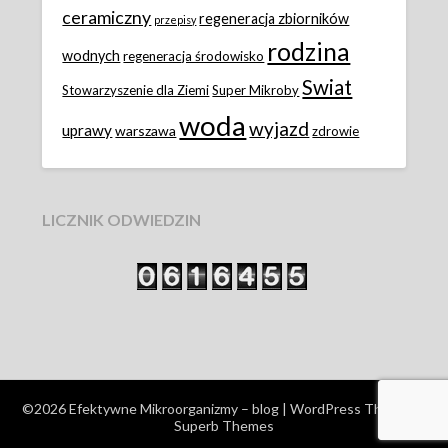
ceramiczny
regeneracja zbiorników
przepisy
rodzina
wodnych
regeneracja środowisko
Swiat
Stowarzyszenie dla Ziemi
Super Mikroby
woda
wyjazd
uprawy
warszawa
zdrowie
LICZNIK ODWIEDZIN
©2026 Efektywne Mikroorganizmy – blog
| WordPress Theme by
Superb Themes