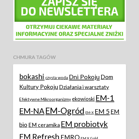
CHMURA TAGÓW
bokashi
Dni Pokoju
Dom
czysta woda
Kultury Pokoju
Działania i warsztaty
EM-1
ekowioski
Efektywne Mikroorganizmy
EM-Ogród
EM-NA
EM 5
EM
EM-X
EM probiotyk
bio
EM ceramika
EM Refresh
EMRO
EM X Gold