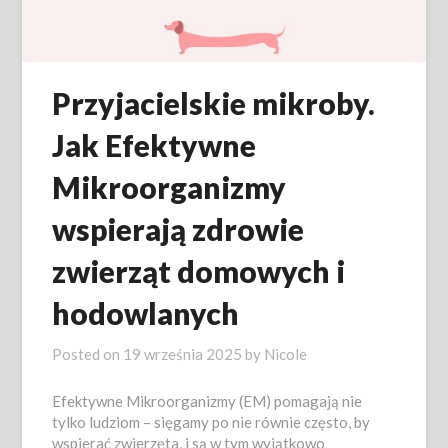
Przyjacielskie mikroby.
Jak Efektywne
Mikroorganizmy
wspierają zdrowie
zwierząt domowych i
hodowlanych
Posted on
19 września 2025
by
Nicole
Efektywne Mikroorganizmy (EM) pomagają nie
tylko ludziom – sięgamy po nie równie często, by
wspierać zwierzęta, i są w tym wyjątkowo