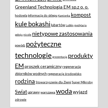
Greenland Technologia EM sp.z o. o.
kompost
hodowla
informacja do sklepu
Kamionka
kule bokashi
lubartów
Lublin
medytacja
nietypowe zastosowania
nicole
pokoju
pożyteczne
powódż
technologie
produkty
prezentacja
EM
proszek ceramiczny
regeneracja
zbiorników wodnych
regeneracja środowisko
rodzina
Stowarzyszenie dla Ziemi
Super Mikroby
woda
Swiat
wyjazd
uprawy
warszawa
zdrowie