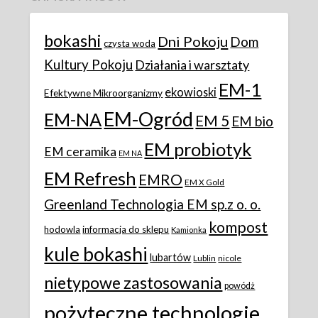
bokashi
Dni Pokoju
Dom
czysta woda
Kultury Pokoju
Działania i warsztaty
EM-1
ekowioski
Efektywne Mikroorganizmy
EM-Ogród
EM-NA
EM 5
EM bio
EM probiotyk
EM ceramika
EM NA
EM Refresh
EMRO
EM X Gold
Greenland Technologia EM sp.z o. o.
kompost
hodowla
informacja do sklepu
Kamionka
kule bokashi
lubartów
Lublin
nicole
nietypowe zastosowania
powódż
pożyteczne technologie