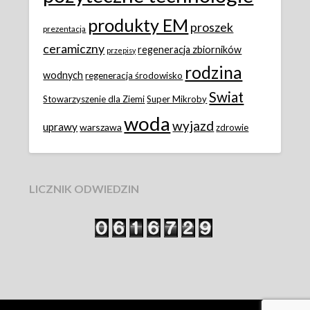
produkty EM
proszek
prezentacja
ceramiczny
regeneracja zbiorników
przepisy
rodzina
wodnych
regeneracja środowisko
Swiat
Stowarzyszenie dla Ziemi
Super Mikroby
woda
wyjazd
uprawy
warszawa
zdrowie
LICZNIK ODWIEDZIN