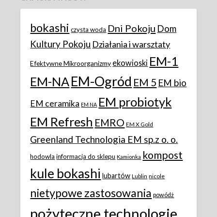
bokashi
Dni Pokoju
Dom
czysta woda
Kultury Pokoju
Działania i warsztaty
EM-1
ekowioski
Efektywne Mikroorganizmy
EM-Ogród
EM-NA
EM 5
EM bio
EM probiotyk
EM ceramika
EM NA
EM Refresh
EMRO
EM X Gold
Greenland Technologia EM sp.z o. o.
kompost
hodowla
informacja do sklepu
Kamionka
kule bokashi
lubartów
Lublin
nicole
nietypowe zastosowania
powódż
pożyteczne technologie