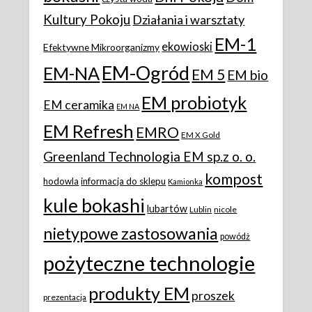
Kultury Pokoju
Działania i warsztaty
EM-1
ekowioski
Efektywne Mikroorganizmy
EM-Ogród
EM-NA
EM 5
EM bio
EM probiotyk
EM ceramika
EM NA
EM Refresh
EMRO
EM X Gold
Greenland Technologia EM sp.z o. o.
kompost
hodowla
informacja do sklepu
Kamionka
kule bokashi
lubartów
Lublin
nicole
nietypowe zastosowania
powódż
pożyteczne technologie
produkty EM
proszek
prezentacja