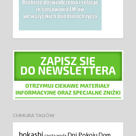
CHMURA TAGÓW
bokashi
Dni Pokoju
Dom
czysta woda