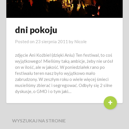
dni pokoju
Posted on
23 sierpnia 2011
by
Nicole
zdjęcie Ani Koźbiel (dzięki Aniu) Ten festiwal, to coś
wyjątkowego! Mieliśmy taką ambicje, żeby nie urósł
on w ilość, ale w jakość. W poniedziałek rano po
festiwalu teren nasz było wyjątkowo mało
zabrudzony. W zeszłym roku o wiele więcej śmieci
musieliśmy zbierać i segregować. Odbyły się 2 silne
dyskusje, o GMO i o tym jaki…
+
WYSZUKAJ NA STRONIE