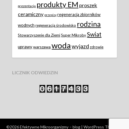
produkty EM
proszek
prezentacja
ceramiczny
regeneracja zbiorników
przepisy
rodzina
wodnych
regeneracja środowisko
Swiat
Stowarzyszenie dla Ziemi
Super Mikroby
woda
wyjazd
uprawy
warszawa
zdrowie
LICZNIK ODWIEDZIN
©2026 Efektywne Mikroorganizmy – blog
| WordPress Theme by