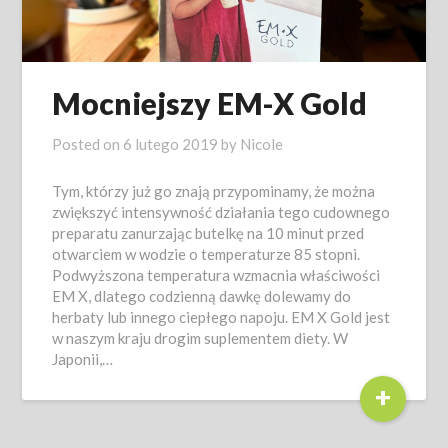
Mocniejszy EM-X Gold
Posted on
6 lutego 2019
by
Nicole
Tym, którzy już go znają przypominamy, że można
zwiększyć intensywność działania tego cudownego
preparatu zanurzając butelkę na 10 minut przed
otwarciem w wodzie o temperaturze 85 stopni.
Podwyższona temperatura wzmacnia właściwości
EM X, dlatego codzienną dawkę dolewamy do
herbaty lub innego ciepłego napoju. EM X Gold jest
w naszym kraju drogim suplementem diety. W
Japonii,…
+