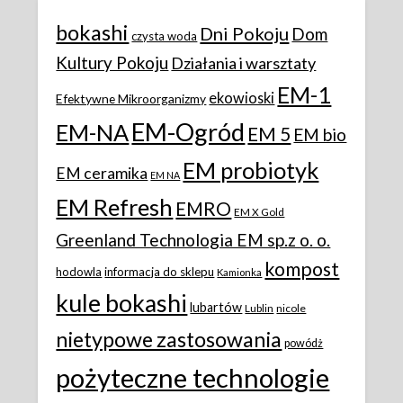
bokashi
Dni Pokoju
Dom
czysta woda
Kultury Pokoju
Działania i warsztaty
EM-1
ekowioski
Efektywne Mikroorganizmy
EM-Ogród
EM-NA
EM 5
EM bio
EM probiotyk
EM ceramika
EM NA
EM Refresh
EMRO
EM X Gold
Greenland Technologia EM sp.z o. o.
kompost
hodowla
informacja do sklepu
Kamionka
kule bokashi
lubartów
Lublin
nicole
nietypowe zastosowania
powódż
pożyteczne technologie