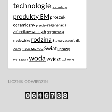
technologie
prezentacja
produkty EM
proszek
ceramiczny
regeneracja
przepisy
zbiorników wodnych
regeneracja
rodzina
środowisko
Stowarzyszenie dla
Swiat
uprawy
Ziemi
Super Mikroby
woda
wyjazd
warszawa
zdrowie
LICZNIK ODWIEDZIN