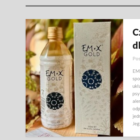
C
d
Pos
EM-
spo
ukł
psy
ale
odp
jed
Je