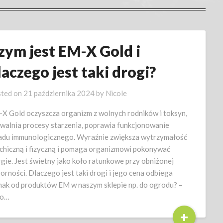
zym jest EM-X Gold i
laczego jest taki drogi?
ted on
21 października 2024
by
Nicole
X Gold oczyszcza organizm z wolnych rodników i toksyn,
walnia procesy starzenia, poprawia funkcjonowanie
adu immunologicznego. Wyraźnie zwiększa wytrzymałość
chiczną i fizyczną i pomaga organizmowi pokonywać
rgie. Jest świetny jako koło ratunkowe przy obniżonej
orności. Dlaczego jest taki drogi i jego cena odbiega
nak od produktów EM w naszym sklepie np. do ogrodu? –
go…
+