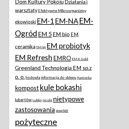
Dom Kultury Pokoju
Działania i
warsztaty
Efektywne Mikroorganizmy
EM-
EM-1
EM-NA
ekowioski
Ogród
EM 5
EM bio
EM
EM probiotyk
ceramika
EM NA
EM Refresh
EMRO
EM X Gold
Greenland Technologia EM sp.z
o. o.
hodowla
informacja do sklepu
Kamionka
kule bokashi
kompost
nietypowe
lubartów
Lublin
nicole
zastosowania
powódż
pożyteczne