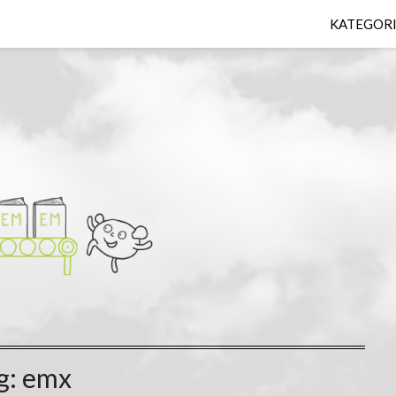
KATEGOR
g:
emx