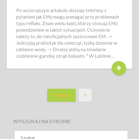
Po wczorajszym artykule, dostaję telefony z
pytaniem jak EMy mogą pomagać przy problemach
typu refluks. Znam wielu ludzi, którzy stosują EMz
powodzeniem w takich sytuacjach. Oczywiście
należy to, do nieoficjalnych zastosowań EM. ->
Jedni piją probiotyk dla zwierząt, łyżkę dziennie w
szklance wody. -> Drudzy jedzą na śniadanie
codziennie garstkę otrąb bokashi. * W Lublinie…
+
Previous
9
WYSZUKAJ NA STRONIE