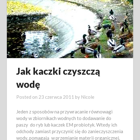
Jak kaczki czyszczą
wodę
Posted on
23 czerwca 2011
by
Nicole
Jeden z sposobów na przywracanie równowagi
wody w zbiornikach wodnych to dodawanie do
paszy do ryb lub kaczek EM probiotyk. Wtedy ich
odchody zamiast przyczynić się do zanieczyszczenia
wody, pomagają w przemianie materii organicznej.