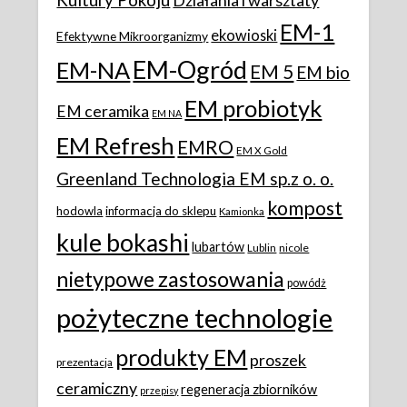
Działania i warsztaty
EM-1
ekowioski
Efektywne Mikroorganizmy
EM-Ogród
EM-NA
EM 5
EM bio
EM probiotyk
EM ceramika
EM NA
EM Refresh
EMRO
EM X Gold
Greenland Technologia EM sp.z o. o.
kompost
hodowla
informacja do sklepu
Kamionka
kule bokashi
lubartów
Lublin
nicole
nietypowe zastosowania
powódż
pożyteczne technologie
produkty EM
proszek
prezentacja
ceramiczny
regeneracja zbiorników
przepisy