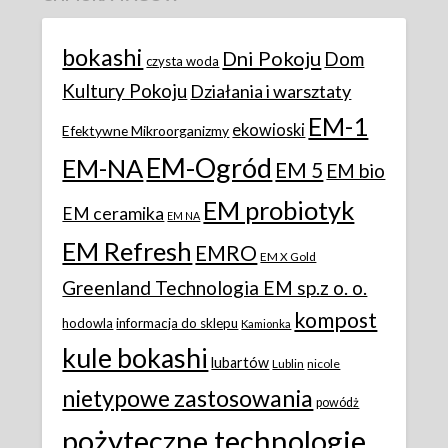
bokashi
Dni Pokoju
Dom
czysta woda
Kultury Pokoju
Działania i warsztaty
EM-1
ekowioski
Efektywne Mikroorganizmy
EM-Ogród
EM-NA
EM 5
EM bio
EM probiotyk
EM ceramika
EM NA
EM Refresh
EMRO
EM X Gold
Greenland Technologia EM sp.z o. o.
kompost
hodowla
informacja do sklepu
Kamionka
kule bokashi
lubartów
Lublin
nicole
nietypowe zastosowania
powódż
pożyteczne technologie