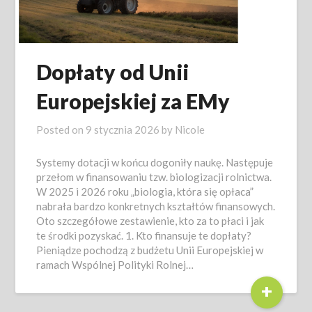
Dopłaty od Unii
Europejskiej za EMy
Posted on
9 stycznia 2026
by
Nicole
Systemy dotacji w końcu dogoniły naukę. Następuje
przełom w finansowaniu tzw. biologizacji rolnictwa.
W 2025 i 2026 roku „biologia, która się opłaca”
nabrała bardzo konkretnych kształtów finansowych.
Oto szczegółowe zestawienie, kto za to płaci i jak
te środki pozyskać. 1. Kto finansuje te dopłaty?
Pieniądze pochodzą z budżetu Unii Europejskiej w
ramach Wspólnej Polityki Rolnej…
+