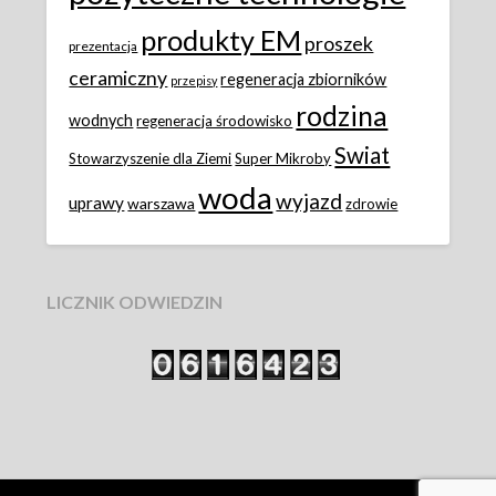
produkty EM
proszek
prezentacja
ceramiczny
regeneracja zbiorników
przepisy
rodzina
wodnych
regeneracja środowisko
Swiat
Stowarzyszenie dla Ziemi
Super Mikroby
woda
wyjazd
uprawy
warszawa
zdrowie
LICZNIK ODWIEDZIN