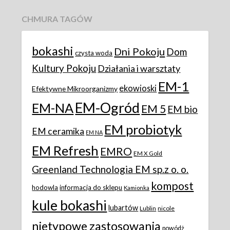
CHMURA TAGÓW
bokashi
Dni Pokoju
Dom
czysta woda
Kultury Pokoju
Działania i warsztaty
EM-1
ekowioski
Efektywne Mikroorganizmy
EM-Ogród
EM-NA
EM 5
EM bio
EM probiotyk
EM ceramika
EM NA
EM Refresh
EMRO
EM X Gold
Greenland Technologia EM sp.z o. o.
kompost
hodowla
informacja do sklepu
Kamionka
kule bokashi
lubartów
Lublin
nicole
nietypowe zastosowania
powódż