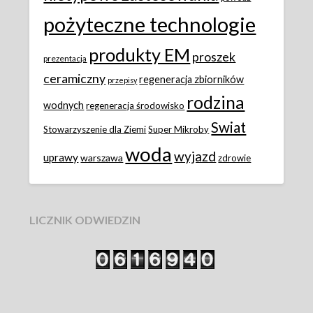
pożyteczne technologie
produkty EM
proszek
prezentacja
ceramiczny
regeneracja zbiorników
przepisy
rodzina
wodnych
regeneracja środowisko
Swiat
Stowarzyszenie dla Ziemi
Super Mikroby
woda
wyjazd
uprawy
warszawa
zdrowie
LICZNIK ODWIEDZIN