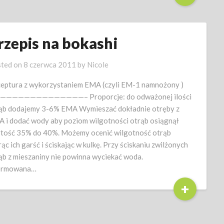
rzepis na bokashi
ted on
8 czerwca 2011
by
Nicole
eptura z wykorzystaniem EMA (czyli EM-1 namnożony )
——————————————– Proporcje: do odważonej ilości
ąb dodajemy 3-6% EMA Wymieszać dokładnie otręby z
 i dodać wody aby poziom wilgotności otrąb osiągnął
tość 35% do 40%. Możemy ocenić wilgotność otrąb
rąc ich garść i ściskając w kulkę. Przy ściskaniu zwilżonych
ąb z mieszaniny nie powinna wyciekać woda.
ormowana…
+