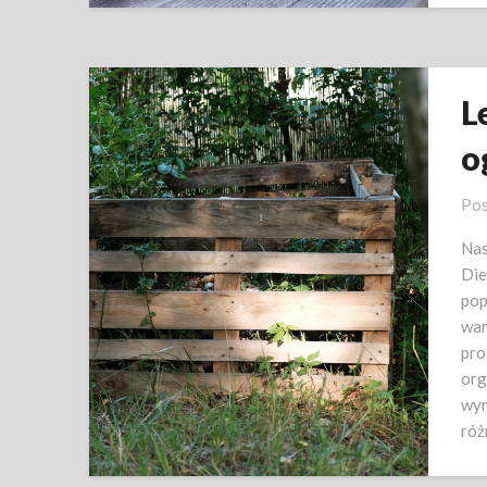
L
o
Pos
Nas
Die
pop
war
pro
org
wyr
ró