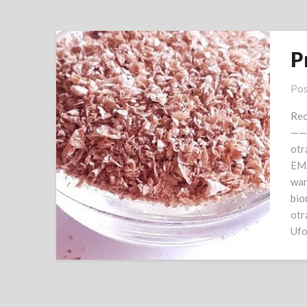
P
Pos
Rec
——
otr
EMA
war
bio
otr
Uf