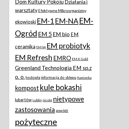
Dom Kultury Pokoju
Działania i
warsztaty
Efektywne Mikroorganizmy
EM-
EM-1
EM-NA
ekowioski
Ogród
EM 5
EM bio
EM
EM probiotyk
ceramika
EM NA
EM Refresh
EMRO
EM X Gold
Greenland Technologia EM sp.z
o. o.
hodowla
informacja do sklepu
Kamionka
kule bokashi
kompost
nietypowe
lubartów
Lublin
nicole
zastosowania
powódż
pożyteczne