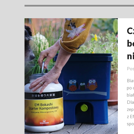
C
b
n
Pos
Bia
po 
bia
Dla
zep
z E
spo