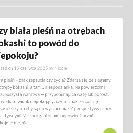
zy biała pleśń na otrębach
okashi to powód do
iepokoju?
ted on
19 czerwca 2025
by
Nicole
ła pleśń – znak zepsucia czy życia? Zdarza się, że sięgamy
otręby bokashi, a tam… niespodzianka. Na powierzchni
ła, puszysta warstwa — przypominająca watę lub porost.
 wielu to widok niepokojący: czy to znak, że coś się
suło? Czy otręby są do wyrzucenia? Z perspektywy pracy
fektywnymi Mikroorganizmami odpowiedź brzmi
kojnie: nie, nie…