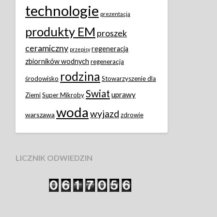
technologie
prezentacja
produkty EM
proszek
ceramiczny
regeneracja
przepisy
zbiorników wodnych
regeneracja
rodzina
środowisko
Stowarzyszenie dla
Swiat
uprawy
Ziemi
Super Mikroby
woda
wyjazd
warszawa
zdrowie
LICZNIK ODWIEDZIN