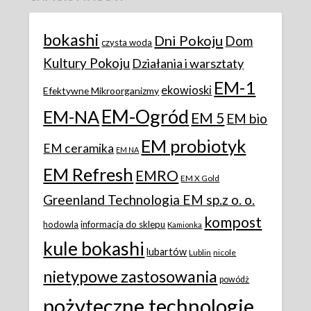
bokashi
Dni Pokoju
Dom
czysta woda
Kultury Pokoju
Działania i warsztaty
EM-1
ekowioski
Efektywne Mikroorganizmy
EM-Ogród
EM-NA
EM 5
EM bio
EM probiotyk
EM ceramika
EM NA
EM Refresh
EMRO
EM X Gold
Greenland Technologia EM sp.z o. o.
kompost
hodowla
informacja do sklepu
Kamionka
kule bokashi
lubartów
Lublin
nicole
nietypowe zastosowania
powódż
pożyteczne technologie