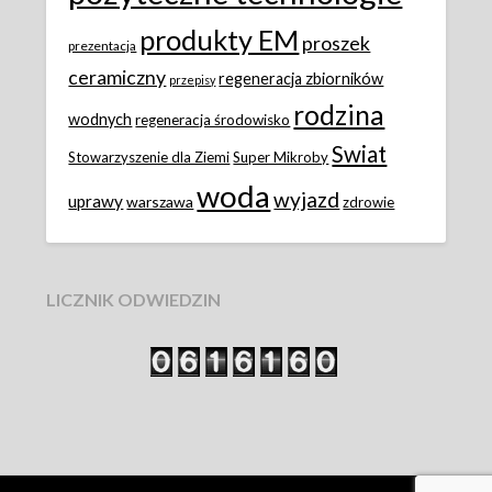
produkty EM
proszek
prezentacja
ceramiczny
regeneracja zbiorników
przepisy
rodzina
wodnych
regeneracja środowisko
Swiat
Stowarzyszenie dla Ziemi
Super Mikroby
woda
wyjazd
uprawy
warszawa
zdrowie
LICZNIK ODWIEDZIN