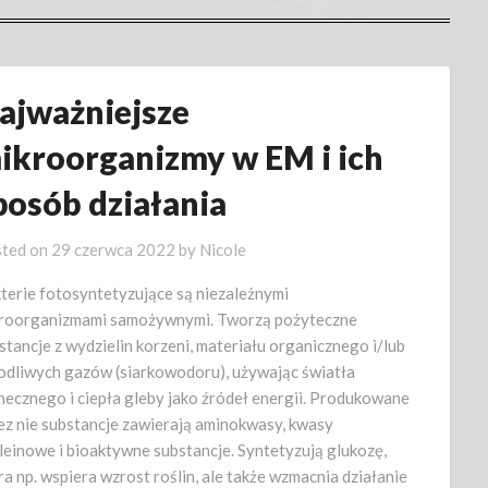
ajważniejsze
ikroorganizmy w EM i ich
posób działania
ted on
29 czerwca 2022
by
Nicole
terie fotosyntetyzujące są niezależnymi
roorganizmami samożywnymi. Tworzą pożyteczne
stancje z wydzielin korzeni, materiału organicznego i/lub
odliwych gazów (siarkowodoru), używając światła
necznego i ciepła gleby jako źródeł energii. Produkowane
ez nie substancje zawierają aminokwasy, kwasy
leinowe i bioaktywne substancje. Syntetyzują glukozę,
ra np. wspiera wzrost roślin, ale także wzmacnia działanie