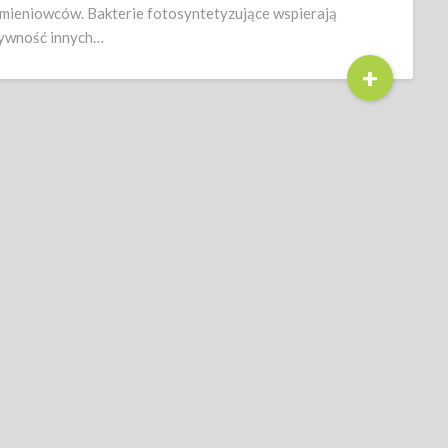
mieniowców. Bakterie fotosyntetyzujące wspierają
ywność innych…
+