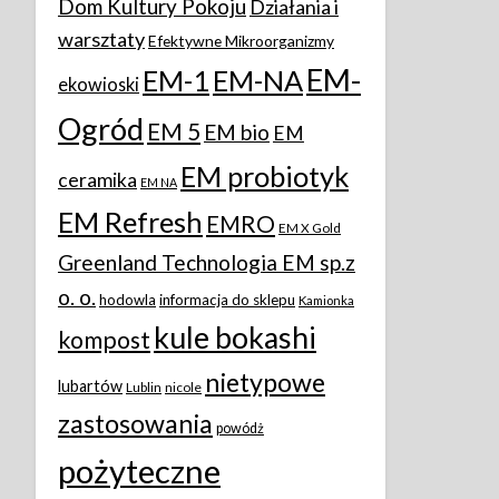
Dom Kultury Pokoju
Działania i
warsztaty
Efektywne Mikroorganizmy
EM-
EM-1
EM-NA
ekowioski
Ogród
EM 5
EM bio
EM
EM probiotyk
ceramika
EM NA
EM Refresh
EMRO
EM X Gold
Greenland Technologia EM sp.z
o. o.
hodowla
informacja do sklepu
Kamionka
kule bokashi
kompost
nietypowe
lubartów
Lublin
nicole
zastosowania
powódż
pożyteczne