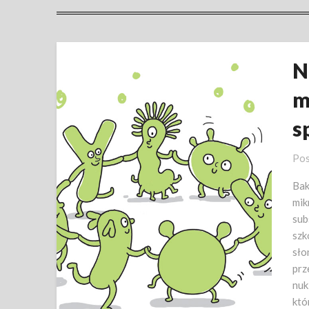
N
m
s
Pos
Bak
mik
sub
szk
sło
prz
nuk
któ