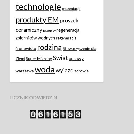
technologie
prezentacja
produkty EM
proszek
ceramiczny
regeneracja
przepisy
zbiorników wodnych
regeneracja
rodzina
środowisko
Stowarzyszenie dla
Swiat
uprawy
Ziemi
Super Mikroby
woda
wyjazd
warszawa
zdrowie
LICZNIK ODWIEDZIN