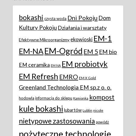
bokashi
Dni Pokoju
Dom
czysta woda
Kultury Pokoju
Działania i warsztaty
EM-1
ekowioski
Efektywne Mikroorganizmy
EM-Ogród
EM-NA
EM 5
EM bio
EM probiotyk
EM ceramika
EM NA
EM Refresh
EMRO
EM X Gold
Greenland Technologia EM sp.z o. o.
kompost
hodowla
informacja do sklepu
Kamionka
kule bokashi
lubartów
Lublin
nicole
nietypowe zastosowania
powódż
pożyteczne technologie