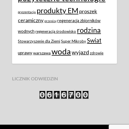
produkty EM
proszek
prezentacja
ceramiczny
regeneracja zbiorników
przepisy
rodzina
wodnych
regeneracja środowisko
Swiat
Stowarzyszenie dla Ziemi
Super Mikroby
woda
wyjazd
uprawy
warszawa
zdrowie
LICZNIK ODWIEDZIN