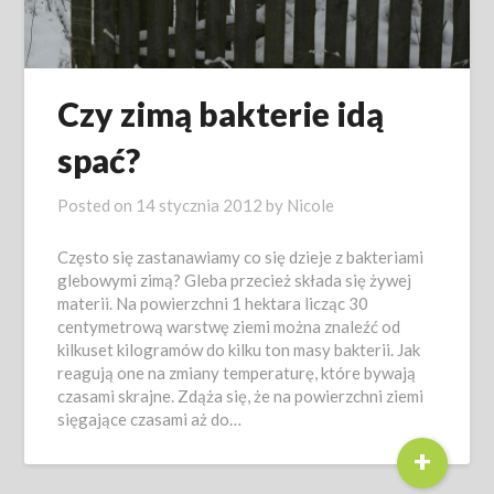
Czy zimą bakterie idą
spać?
Posted on
14 stycznia 2012
by
Nicole
Często się zastanawiamy co się dzieje z bakteriami
glebowymi zimą? Gleba przecież składa się żywej
materii. Na powierzchni 1 hektara licząc 30
centymetrową warstwę ziemi można znaleźć od
kilkuset kilogramów do kilku ton masy bakterii. Jak
reagują one na zmiany temperaturę, które bywają
czasami skrajne. Zdąża się, że na powierzchni ziemi
sięgające czasami aż do…
+