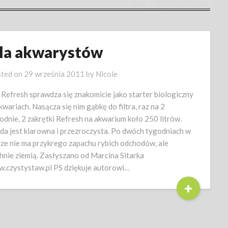
la akwarystów
ted on
29 września 2011
by
Nicole
Refresh sprawdza się znakomicie jako starter biologiczny
kwariach. Nasącza się nim gąbkę do filtra, raz na 2
odnie, 2 zakrętki Refresh na akwarium koło 250 litrów.
a jest klarowna i przezroczysta. Po dwóch tygodniach w
trze nie ma przykrego zapachu rybich odchodów, ale
hnie ziemią. Zasłyszano od Marcina Sitarka
.czystystaw.pl PS dziękuje autorowi…
+