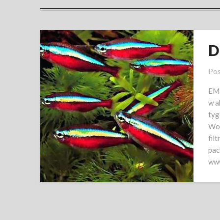
D
Pos
EM 
w a
tyg
Wod
fil
pac
www