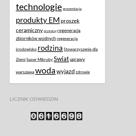
technologie
prezentacja
produkty EM
proszek
ceramiczny
regeneracja
przepisy
zbiorników wodnych
regeneracja
rodzina
środowisko
Stowarzyszenie dla
Swiat
uprawy
Ziemi
Super Mikroby
woda
wyjazd
warszawa
zdrowie
LICZNIK ODWIEDZIN