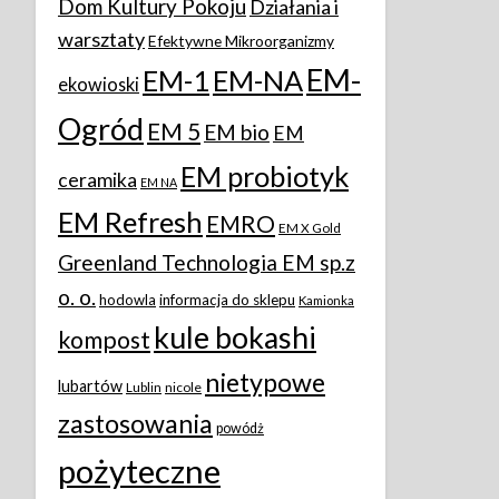
Dom Kultury Pokoju
Działania i
warsztaty
Efektywne Mikroorganizmy
EM-
EM-1
EM-NA
ekowioski
Ogród
EM 5
EM bio
EM
EM probiotyk
ceramika
EM NA
EM Refresh
EMRO
EM X Gold
Greenland Technologia EM sp.z
o. o.
hodowla
informacja do sklepu
Kamionka
kule bokashi
kompost
nietypowe
lubartów
Lublin
nicole
zastosowania
powódż
pożyteczne