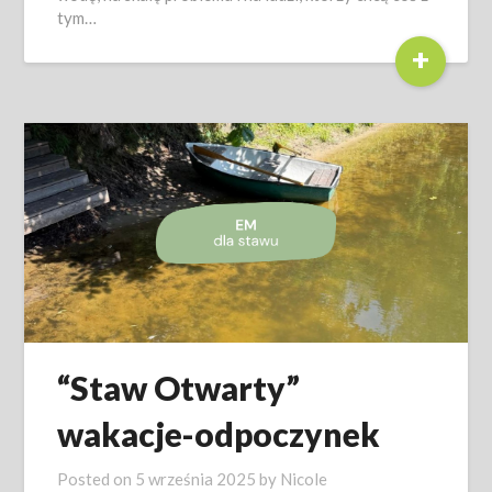
tym…
+
“Staw Otwarty”
wakacje-odpoczynek
Posted on
5 września 2025
by
Nicole