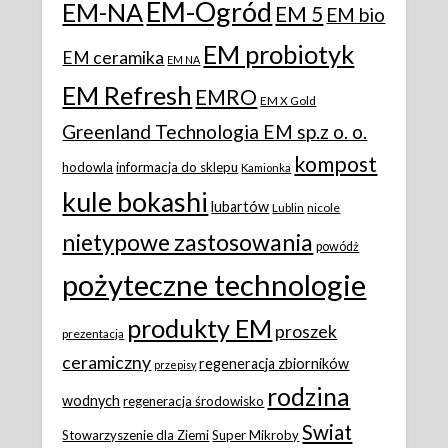
EM-Ogród
EM-NA
EM 5
EM bio
EM probiotyk
EM ceramika
EM NA
EM Refresh
EMRO
EM X Gold
Greenland Technologia EM sp.z o. o.
kompost
hodowla
informacja do sklepu
Kamionka
kule bokashi
lubartów
Lublin
nicole
nietypowe zastosowania
powódż
pożyteczne technologie
produkty EM
proszek
prezentacja
ceramiczny
regeneracja zbiorników
przepisy
rodzina
wodnych
regeneracja środowisko
Swiat
Stowarzyszenie dla Ziemi
Super Mikroby