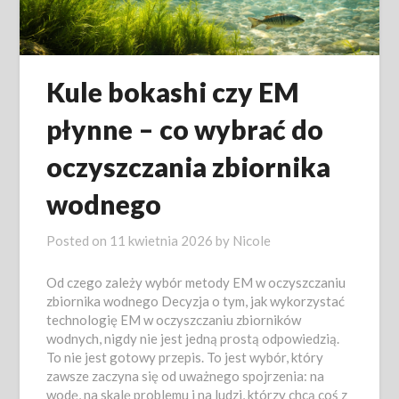
Kule bokashi czy EM
płynne – co wybrać do
oczyszczania zbiornika
wodnego
Posted on
11 kwietnia 2026
by
Nicole
Od czego zależy wybór metody EM w oczyszczaniu
zbiornika wodnego Decyzja o tym, jak wykorzystać
technologię EM w oczyszczaniu zbiorników
wodnych, nigdy nie jest jedną prostą odpowiedzią.
To nie jest gotowy przepis. To jest wybór, który
zawsze zaczyna się od uważnego spojrzenia: na
wodę, na skalę problemu i na ludzi, którzy chcą coś z