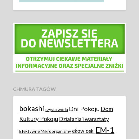
CHMURA TAGÓW
bokashi
Dni Pokoju
Dom
czysta woda
Kultury Pokoju
Działania i warsztaty
EM-1
ekowioski
Efektywne Mikroorganizmy