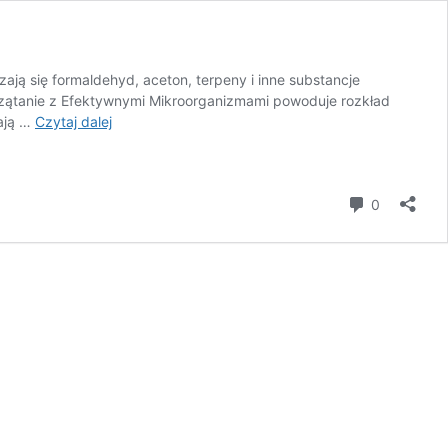
ają się formaldehyd, aceton, terpeny i inne substancje
 Sprzątanie z Efektywnymi Mikroorganizmami powoduje rozkład
Niewidzialne
ają …
Czytaj dalej
śmieci
komentar
0